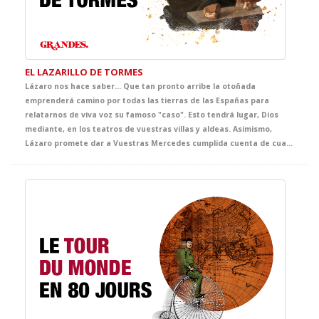
EL LAZARILLO DE TORMES
Lázaro nos hace saber… Que tan pronto arribe la otoñada
emprenderá camino por todas las tierras de las Españas para
relatarnos de viva voz su famoso "caso". Esto tendrá lugar, Dios
mediante, en los teatros de vuestras villas y aldeas. Asimismo,
Lázaro promete dar a Vuestras Mercedes cumplida cuenta de cuantas fortunas y adversidades le acontecieron, bien es verdad que pocas y breves fueron las primeras y cuantiosas y muy penosas las segundas. Lázaro confía que del conocimiento de tan triste y divertida historia sepan extraer Vuestras Mercedes y, muy principalmente, vuestros discípulos, tanto el buen juicio que les ayude a evitar los malos senderos y los malos compañeros, como la cristiana compasión y la inmerecida generosidad que precisa su muy hambrienta persona. Quedando agradecido de ser considerado dentro del ciclo GRANDES, con tan notables figuras.