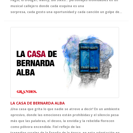
musical callejero donde cada esquina es una
sorpresa, cada gesto una oportunidad y cada canción un golpe de realidad. Desde el primer momento la intención de Dickens fue clara: denunciar las penosas condiciones de vida de los niños de la calle. Y vaya si lo consiguió: desde1837, generaciones enteras han tenido en este personaje y sus emocionantes aventuras, el detonante que despertaba las conciencias. En este caso sobre la peor injusticia que se pueda concebir, la injusticia contra la infancia. Adéntrate por arte del teatro, al Londres más canalla, con sus grandes miserias y sus maravillosas esperanzas.
LA CASA DE BERNARDA ALBA
¡Una casa que grita lo que nadie se atreve a decir! En un ambiente
opresivo, donde las emociones están prohibidas y el silencio pesa
más que las palabras, el deseo, la envidia y la rebeldía florecen
como pólvora encendida. Fiel reflejo de las
tragedias rurales de la España de la época, en esta adaptación en vivo brilla la fuerza del clásico de Federico García Lorca, acercando su poderosa crítica social y su poética intensidad a las nuevas generaciones. Sin duda, el broche de oro para tus clases de literatura.