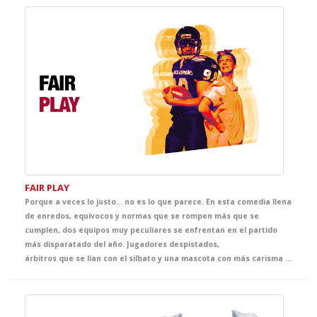
FAIR PLAY
Porque a veces lo justo… no es lo que parece. En esta comedia llena
de enredos, equívocos y normas que se rompen más que se
cumplen, dos equipos muy peculiares se enfrentan en el partido
más disparatado del año. Jugadores despistados,
árbitros que se lían con el silbato y una mascota con más carisma que estrategia. Todo puede pasar cuando el juego empieza y las reglas… son opcionales. Un espectáculo para reír, moverse y aprender Inglés entre jugadas absurdas, ideas locas y goles imposibles. Totalmente adaptado a su nivel de inglés, el equipo más peculiar y disparatado de la high school te espera en el teatro. The ball's in your court now.