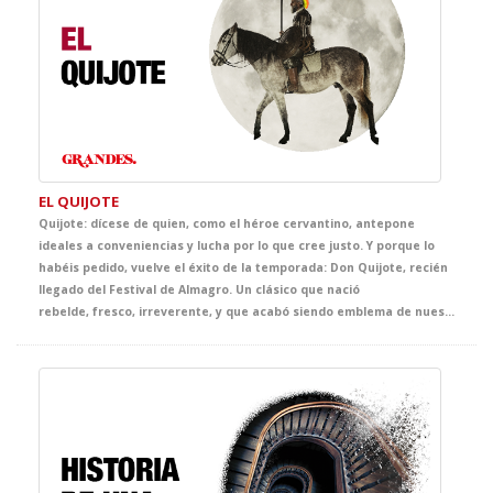
EL QUIJOTE
Quijote: dícese de quien, como el héroe cervantino, antepone
ideales a conveniencias y lucha por lo que cree justo. Y porque lo
habéis pedido, vuelve el éxito de la temporada: Don Quijote, recién
llegado del Festival de Almagro. Un clásico que nació
rebelde, fresco, irreverente, y que acabó siendo emblema de nuestra literatura. Nadie como Cervantes supo ser ortodoxo y subversivo a la vez. Venid al teatro y haced que vuestros alumnos vivan —y no solo lean— las inmortales aventuras del caballero de la triste figura. Una puesta en escena rompedora, llena de valor, humor, idealismo… y literatura.