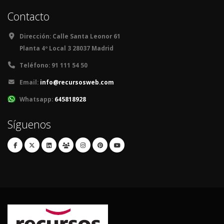
Contacto
Dirección:
Calle Santa Leonor 61
Planta 4º Local 3 28037 Madrid
Teléfono:
91 111 54 50
Email:
info@recursosweb.com
Whatsapp:
645818928
Síguenos