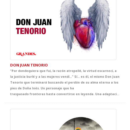
DON JUAN TENORIO
"Por dondequiera que fui, la razón atropellé, la virtud escarnecí, a
la justicia burlé y a las mujeres vendí…" Sí... es él, el mismo Don Juan
Tenorio que terminará buscando el perdón de su alma eterna a los
pies de Doña Inés. Un personaje que ha
traspasado fronteras hasta convertirse en leyenda. Una adaptación exquisita con una puesta en escena cautivadora, vibrante, contemporánea y muy visual para acercar a tus alumnos a la genialidad del verso de Zorrilla y vivir el Romanticismo y su símbolo. Joya imprescindible de nuestra mejor literatura, cuyo legado no puede faltar en tus clases de literatura. Sin duda, un imprescindible de nuestro ciclo de GRANDES.