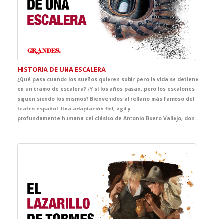
HISTORIA DE UNA ESCALERA
¿Qué pasa cuando los sueños quieren subir pero la vida se detiene
en un tramo de escalera? ¿Y si los años pasan, pero los escalones
siguen siendo los mismos? Bienvenidos al rellano más famoso del
teatro español. Una adaptación fiel, ágil y
profundamente humana del clásico de Antonio Buero Vallejo, donde generaciones enteras se cruzan, se miran… y a veces, se pierden. Una historia de amor, rutina, lucha y desencanto, donde lo cotidiano se convierte en símbolo, y lo sencillo, en extraordinario. Especialmente pensada para tus alumnos, esta versión hará que entiendan y sientan por qué el realismo sigue estando en el peldaño más alto en la historia del teatro español. Porque a veces, basta una escalera para contar toda una vida. Una obra realista y conmovedora que sube un peldaño más en GRANDES, el ciclo que da voz a la gran literatura desde el teatro.