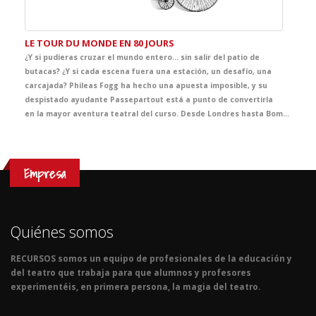
LE TOUR DU MONDE EN 80 JOURS
¿Y si pudieras cruzar el mundo entero… sin salir del patio de
butacas? ¿Y si cada escena fuera una estación, un desafío, una
carcajada? Phileas Fogg ha hecho una apuesta imposible, y su
despistado ayudante Passepartout está a punto de convertirla
en la mayor aventura teatral del curso. Desde Londres hasta Bombay, pasando por trenes descarrilados, barcos sin rumbo y persecuciones delirantes, esta adaptación del clásico de Julio Verne es un viaje contrarreloj lleno de humor y sorpresas. Una obra especialmente pensada para el aula, con escenas que atrapan y personajes que no os dejaran indiferentes.. ¡Prepara tu pasaporte… y abróchate el cinturón porque la mejor clase de Francés está a punto de embarcar!
Empresa
Quiénes somos
RECURSOS somos un equipo de profesionales de la educación y
del teatro que trabaja para que alumnos y profesores
experimentéis, en primera persona, la magia del teatro.