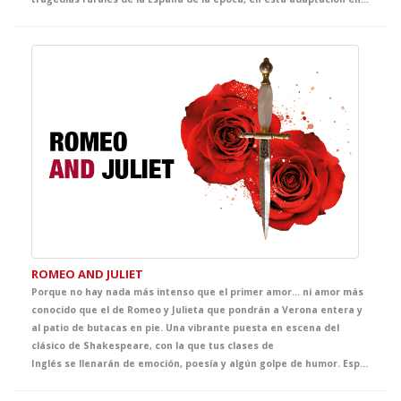
ROMEO AND JULIET
Porque no hay nada más intenso que el primer amor... ni amor más
conocido que el de Romeo y Julieta que pondrán a Verona entera y
al patio de butacas en pie. Una vibrante puesta en escena del
clásico de Shakespeare, con la que tus clases de
Inglés se llenarán de emoción, poesía y algún golpe de humor. Especialmente pensada para su nivel, esta historia de amor y familias enfrentadas hará que tus alumnos se enamoren del teatro.