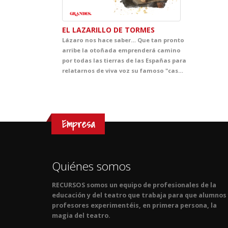
EL LAZARILLO DE TORMES
Lázaro nos hace saber… Que tan pronto
arribe la otoñada emprenderá camino
por todas las tierras de las Españas para
relatarnos de viva voz su famoso "caso". Esto tendrá lugar, Dios mediante, en los teatros de vuestras villas y aldeas. Asimismo, Lázaro promete dar a Vuestras Mercedes cumplida cuenta de cuantas fortunas y adversidades le acontecieron, bien es verdad que pocas y breves fueron las primeras y cuantiosas y muy penosas las segundas. Lázaro confía que del conocimiento de tan triste y divertida historia sepan extraer Vuestras Mercedes y, muy principalmente, vuestros discípulos, tanto el buen juicio que les ayude a evitar los malos senderos y los malos compañeros, como la cristiana compasión y la inmerecida generosidad que precisa su muy hambrienta persona. Quedando agradecido de ser considerado dentro del ciclo GRANDES, con tan notables figuras.
Empresa
Quiénes somos
RECURSOS somos un equipo de profesionales de la
educación y del teatro que trabaja para que alumnos
profesores experimentéis, en primera persona, la
magia del teatro.