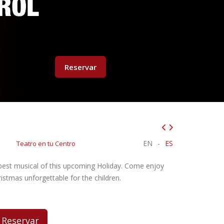
Reservar
EN
-
ES
Teatro en tu Centro
 best musical of this upcoming Holiday. Come enjoy
ristmas unforgettable for the children.
Reservar