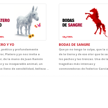
ERO Y YO
BODAS DE SANGRE
, poético y profundamente
Que yo no tengo la culpa, que la c
or, Platero y yo nos invita a
de la tierra y de ese olor que te sa
er, de la mano de Juan Ramón
los pechos y las trenzas. Una de l
z y su inseparable animal, un
tragedias más intensas y
universo lleno de sensibilidad, belleza y emoción. A través de escenas breves cargadas de lirismo, el espectáculo acerca al alumnado a una mirada delicada sobre la infancia, la naturaleza, la amistad y la vida cotidiana, convirtiendo el escenario en un espacio de asombro, ternura y descubrimiento.