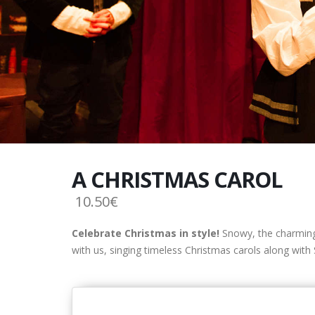
A CHRISTMAS CAROL
10.50€
Celebrate Christmas in style!
Snowy, the charming 
with us, singing timeless Christmas carols along with S