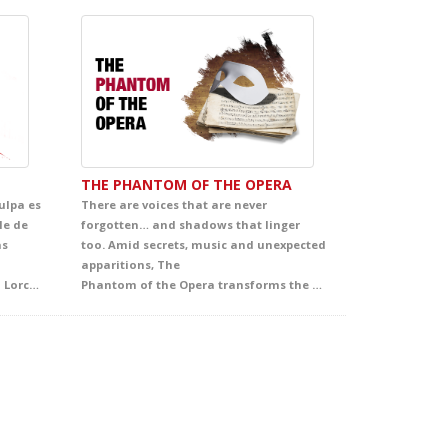
THE PHANTOM OF THE OPERA
ulpa es
There are voices that are never
le de
forgotten… and shadows that linger
as
too. Amid secrets, music and unexpected
apparitions, The
conmovedoras de Federico García Lorca, donde el deseo, el destino y la pasión se enfrentan a la norma, el honor y la tradición. Bodas de sangre abre al alumnado las puertas del universo lorquiano a través de una puesta en escena de gran fuerza simbólica, cuidada al detalle y concebida para acercarles a una de las cimas de nuestro teatro. Una oportunidad única para descubrir la vigencia, la belleza y la potencia dramática de un clásico imprescindible.
Phantom of the Opera transforms the stage into a fascinating world of intrigue and emotion. Inspired by Gaston Leroux’s celebrated novel and, over time, turned into one of the most famous and admired titles from Broadway to London’s West End and the wider international stage imagination, this production envelops the audience in an unforgettable story of mystery, beauty and passion. A captivating theatrical experience that offers students a powerful immersion in English, filled with intensity, atmosphere and deep emotion.