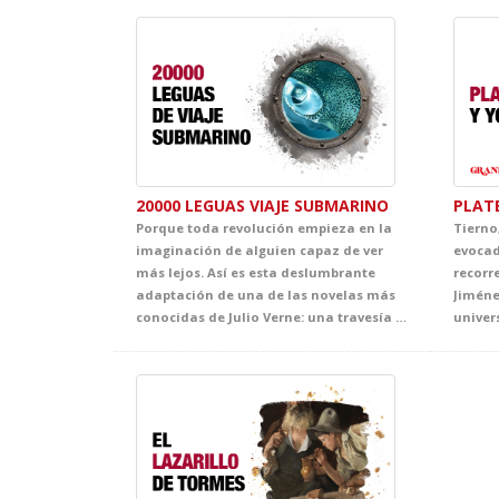
20000 LEGUAS VIAJE SUBMARINO
PLAT
Porque toda revolución empieza en la
Tierno
imaginación de alguien capaz de ver
evocad
más lejos. Así es esta deslumbrante
recorr
adaptación de una de las novelas más
Jiméne
conocidas de Julio Verne: una travesía submarina llena de misterio, emoción y belleza escénica, en la que el público acompañará al fascinante capitán Nemo hacia un universo desconocido. Un espectáculo que celebra el poder de la fantasía como origen de los grandes avances científicos.