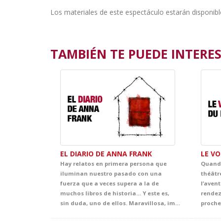
Los materiales de este espectáculo estarán disponibl
TAMBIÉN TE PUEDE INTERESA
EL DIARIO DE ANNA FRANK
LE V
Hay relatos en primera persona que
Quand 
iluminan nuestro pasado con una
théâtr
fuerza que a veces supera a la de
l’avent
muchos libros de historia… Y este es,
rendez
sin duda, uno de ellos. Maravillosa, impactante y cautivadora, esta adaptación transmite un poderoso mensaje de esperanza que atrapa al público desde el primer instante. Llena de ternura, emoción y sensibilidad, ofrece al alumnado una oportunidad única para adentrarse en la mirada de Anna, una joven vital, inteligente y curiosa, y acercarse, desde la experiencia teatral, a uno de los episodios más sobrecogedores de la historia contemporánea.