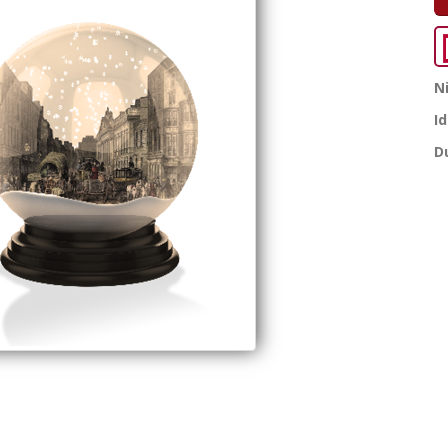
N
I
D