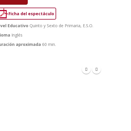
Ficha del espectáculo
ivel Educativo
Quinto y Sexto de Primaria, E.S.O.
dioma
Inglés
uración aproximada
60 min.