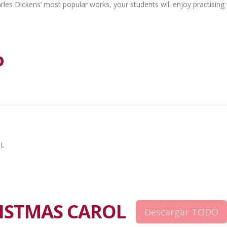
rles Dickens’ most popular works, your students will enjoy practising 
o
OL
RISTMAS CAROL