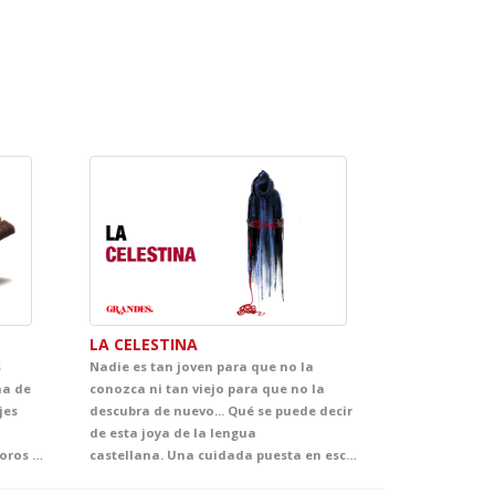
LA CELESTINA
s
Nadie es tan joven para que no la
na de
conozca ni tan viejo para que no la
jes
descubra de nuevo... Qué se puede decir
de esta joya de la lengua
océano. Entre mapas secretos, tesoros escondidos, capitanes extravagantes y marineros nada convencionales, el alumnado se sumergirá en un espectáculo trepidante, muy visual y cargado de situaciones divertidas. Una propuesta escénica pensada para mantener la atención de principio a fin y convertir el inglés en una auténtica aventura.
castellana. Una cuidada puesta en escena al servicio de los matices de un texto que ha llegado a convertirse en un estandarte de nuestra mejor literatura. Casi quinientos años después de haber sido escrita, esta obra nos demuestra lo poco que ha cambiado la esencia de las pasiones humanas, y el precio que se puede llegar a pagar por creer dominarlas.