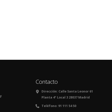
Contacto
Dirección:
Calle Santa Leonor 61
 y
Planta 4º Local 3 28037 Madrid
Teléfono:
91 111 54 50