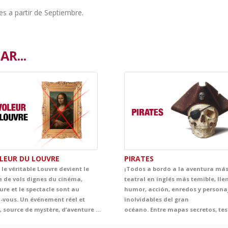
es a partir de Septiembre.
R...
OLEUR DU LOUVRE
PIRATES
le véritable Louvre devient le
¡Todos a bordo a la aventura má
e de vols dignes du cinéma,
teatral en inglés más temible, lle
ure et le spectacle sont au
humor, acción, enredos y persona
-vous. Un événement réel et
inolvidables del gran
proche, source de mystère, d’aventure et de beaucoup d’ingéniosité au cœur de ce lieu emblématique. Ce spectacle en français plonge les élèves dans une histoire palpitante d’énigmes, de poursuites, d’humour et de suspects inattendus. Entre œuvres d’art, indices cachés et rebondissements surprenants, la scène se transforme en une grande aventure policière, digne de Tintin lui-même, pleine de rythme et d’émotion.