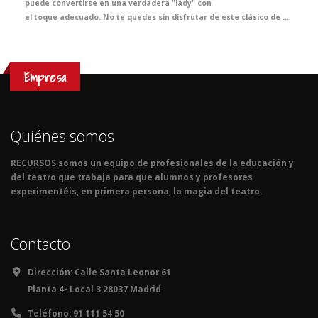
puede convertirse en una verdadera "lady" con
el toque adecuado. No te quedes sin disfrutar de este clásico de Broadway inspirado en el gran George Bernard Shaw que transportará a tus alumnos a la Inglaterra eduardiana en la lección de Inglés más emocionante del curso.
Empresa
Quiénes somos
RECURSOS somos un equipo de profesionales de la educación y
del teatro que trabaja para que alumnos y profesores
experimentéis, en primera persona, la magia del teatro.
Contacto
Dirección:
Calle Santa Leonor 61
Planta 4º Local 3 28037 Madrid
Teléfono:
91 111 54 50