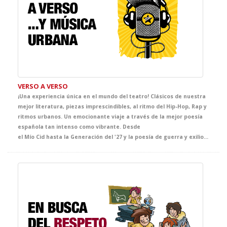
VERSO A VERSO
¡Una experiencia única en el mundo del teatro! Clásicos de nuestra
mejor literatura, piezas imprescindibles, al ritmo del Hip-Hop, Rap y
ritmos urbanos. Un emocionante viaje a través de la mejor poesía
española tan intenso como vibrante. Desde
el Mío Cid hasta la Generación del '27 y la poesía de guerra y exilio, pasando por los grandes nombres de la literatura española como Góngora, Quevedo, Lope, Bécquer, Rosalía de Castro, Machado, Emilia Pardo Bazán, Miguel Hernández, Lorca, Alberti y muchos más, se visten con su atuendo más urbano. Música, teatro y literatura se fusionan en este espectáculo interactivo e innovador que os dejará con la boca abierta.