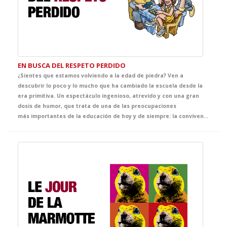
EN BUSCA DEL RESPETO PERDIDO
¿Sientes que estamos volviendo a la edad de piedra? Ven a
descubrir lo poco y lo mucho que ha cambiado la escuela desde la
era primitiva. Un espectáculo ingenioso, atrevido y con una gran
dosis de humor, que trata de una de las preocupaciones
más importantes de la educación de hoy y de siempre: la convivencia en el aula. Una comedia llena de situaciones muy reconocibles que pone el dedo en la llaga sobre un problema fundamental de la escuela. Ambientado en la era de las cavernas, se convertirá en el espectáculo de referencia de la temporada.