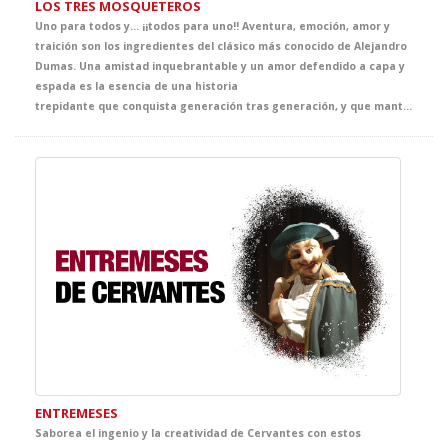
LOS TRES MOSQUETEROS
Uno para todos y... ¡¡todos para uno!! Aventura, emoción, amor y
traición son los ingredientes del clásico más conocido de Alejandro
Dumas. Una amistad inquebrantable y un amor defendido a capa y
espada es la esencia de una historia
trepidante que conquista generación tras generación, y que mantendrá a tus alumnos expectantes y en guardia durante todo el espectáculo. Acompaña a D'Artagnan y a sus tres inseparables amigos en la misión más audaz de la temporada, y disfruta con tus alumnos de la magia del teatro y de los clásicos más populares.
ENTREMESES
Saborea el ingenio y la creatividad de Cervantes con estos