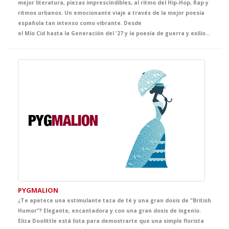
mejor literatura, piezas imprescindibles, al ritmo del Hip-Hop, Rap y
ritmos urbanos. Un emocionante viaje a través de la mejor poesía
española tan intenso como vibrante. Desde
el Mío Cid hasta la Generación del '27 y la poesía de guerra y exilio, pasando por los grandes nombres de la literatura española como Góngora, Quevedo, Lope, Bécquer, Rosalía de Castro, Machado, Emilia Pardo Bazán, Miguel Hernández, Lorca, Alberti y muchos más, se visten con su atuendo más urbano. Música, teatro y literatura se fusionan en este espectáculo interactivo e innovador que os dejará con la boca abierta.
PYGMALION
¿Te apetece una estimulante taza de té y una gran dosis de "British
Humor"? Elegante, encantadora y con una gran dosis de ingenio.
Eliza Doolittle está lista para demostrarte que una simple florista