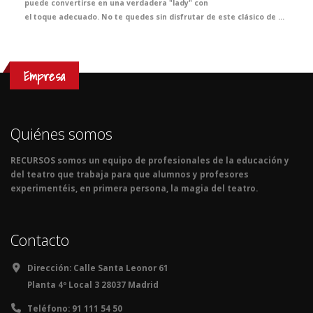
puede convertirse en una verdadera "lady" con
el toque adecuado. No te quedes sin disfrutar de este clásico de Broadway inspirado en el gran George Bernard Shaw que transportará a tus alumnos a la Inglaterra eduardiana en la lección de Inglés más emocionante del curso.
Empresa
Quiénes somos
RECURSOS somos un equipo de profesionales de la educación y
del teatro que trabaja para que alumnos y profesores
experimentéis, en primera persona, la magia del teatro.
Contacto
Dirección:
Calle Santa Leonor 61
Planta 4º Local 3 28037 Madrid
Teléfono:
91 111 54 50