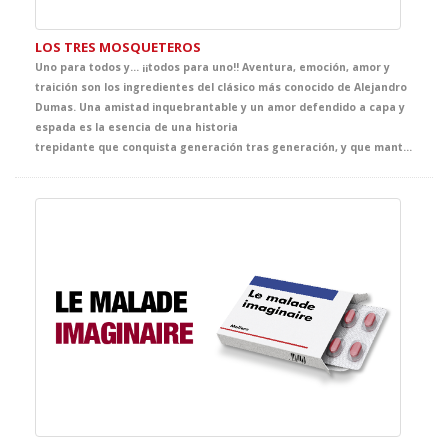
LOS TRES MOSQUETEROS
Uno para todos y... ¡¡todos para uno!! Aventura, emoción, amor y
traición son los ingredientes del clásico más conocido de Alejandro
Dumas. Una amistad inquebrantable y un amor defendido a capa y
espada es la esencia de una historia
trepidante que conquista generación tras generación, y que mantendrá a tus alumnos expectantes y en guardia durante todo el espectáculo. Acompaña a D'Artagnan y a sus tres inseparables amigos en la misión más audaz de la temporada, y disfruta con tus alumnos de la magia del teatro y de los clásicos más populares.