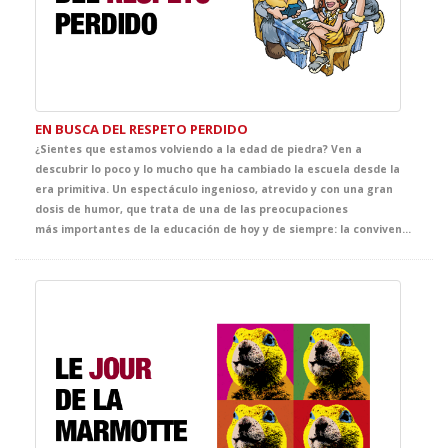
EN BUSCA DEL RESPETO PERDIDO
¿Sientes que estamos volviendo a la edad de piedra? Ven a
descubrir lo poco y lo mucho que ha cambiado la escuela desde la
era primitiva. Un espectáculo ingenioso, atrevido y con una gran
dosis de humor, que trata de una de las preocupaciones
más importantes de la educación de hoy y de siempre: la convivencia en el aula. Una comedia llena de situaciones muy reconocibles que pone el dedo en la llaga sobre un problema fundamental de la escuela. Ambientado en la era de las cavernas, se convertirá en el espectáculo de referencia de la temporada.