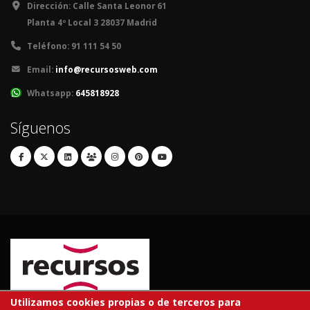
Dirección:
Calle Santa Leonor 61
Planta 4º Local 3 28037 Madrid
Teléfono:
91 111 54 50
Email:
info@recursosweb.com
Whatsapp:
645818928
Síguenos
Utilizamos cookies propias o de terceros para