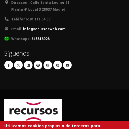
Dirección:
Calle Santa Leonor 61
Planta 4º Local 3 28037 Madrid
Teléfono:
91 111 54 50
Email:
info@recursosweb.com
Whatsapp:
645818928
Síguenos
Utilizamos cookies propias o de terceros para