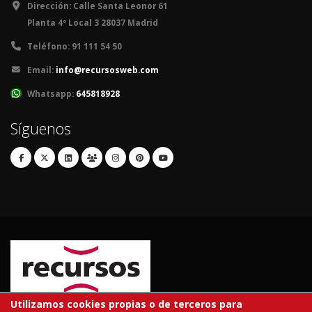
Dirección:
Calle Santa Leonor 61
Planta 4º Local 3 28037 Madrid
Teléfono:
91 111 54 50
Email:
info@recursosweb.com
Whatsapp:
645818928
Síguenos
Utilizamos cookies propias o de terceros para