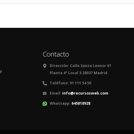
Contacto
Dirección:
Calle Santa Leonor 61
 y
Planta 4º Local 3 28037 Madrid
Teléfono:
91 111 54 50
Email:
info@recursosweb.com
Whatsapp:
645818928