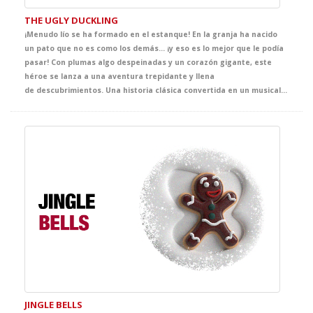
THE UGLY DUCKLING
¡Menudo lío se ha formado en el estanque! En la granja ha nacido
un pato que no es como los demás… ¡y eso es lo mejor que le podía
pasar! Con plumas algo despeinadas y un corazón gigante, este
héroe se lanza a una aventura trepidante y llena
de descubrimientos. Una historia clásica convertida en un musical divertido y entrañable, donde la autoestima, la inclusión y la amistad son los verdaderos protagonistas. Totalmente adaptado a su nivel de inglés, con canciones pegadizas, diálogos sencillos y mucho sentido del humor, este espectáculo será la excusa perfecta para aprender que ser diferente es, en realidad, un superpoder. ¡Y es que lo que nos hace iguales es que todos somos diferentes!
JINGLE BELLS