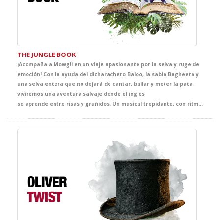
THE JUNGLE BOOK
¡Acompaña a Mowgli en un viaje apasionante por la selva y ruge de
emoción! Con la ayuda del dicharachero Baloo, la sabia Bagheera y
una selva entera que no dejará de cantar, bailar y meter la pata,
viviremos una aventura salvaje donde el inglés
se aprende entre risas y gruñidos. Un musical trepidante, con ritmos pegadizos, diálogos chispeantes y lleno de sorpresas. ¡Ven a la jungla y descubre que estudiar inglés puede ser lo más animal del curso! Aaaaaaaauuuuuuuuuuuu...!!!!!!!!!!!!