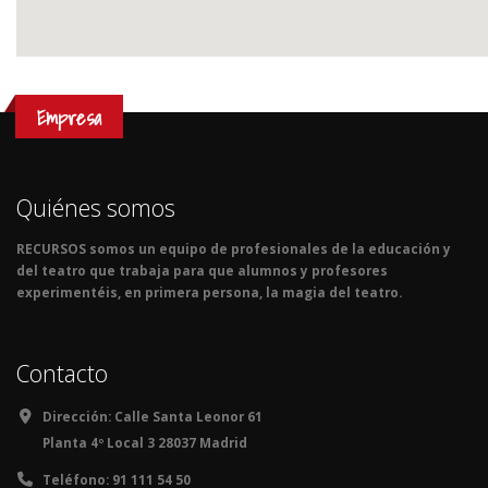
Empresa
Quiénes somos
RECURSOS somos un equipo de profesionales de la educación y
del teatro que trabaja para que alumnos y profesores
experimentéis, en primera persona, la magia del teatro.
Contacto
Dirección:
Calle Santa Leonor 61
Planta 4º Local 3 28037 Madrid
Teléfono:
91 111 54 50