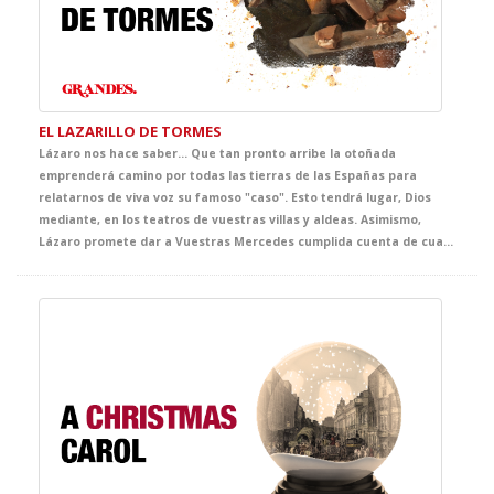
EL LAZARILLO DE TORMES
Lázaro nos hace saber… Que tan pronto arribe la otoñada
emprenderá camino por todas las tierras de las Españas para
relatarnos de viva voz su famoso "caso". Esto tendrá lugar, Dios
mediante, en los teatros de vuestras villas y aldeas. Asimismo,
Lázaro promete dar a Vuestras Mercedes cumplida cuenta de cuantas fortunas y adversidades le acontecieron, bien es verdad que pocas y breves fueron las primeras y cuantiosas y muy penosas las segundas. Lázaro confía que del conocimiento de tan triste y divertida historia sepan extraer Vuestras Mercedes y, muy principalmente, vuestros discípulos, tanto el buen juicio que les ayude a evitar los malos senderos y los malos compañeros, como la cristiana compasión y la inmerecida generosidad que precisa su muy hambrienta persona. Quedando agradecido de ser considerado dentro del ciclo GRANDES, con tan notables figuras.