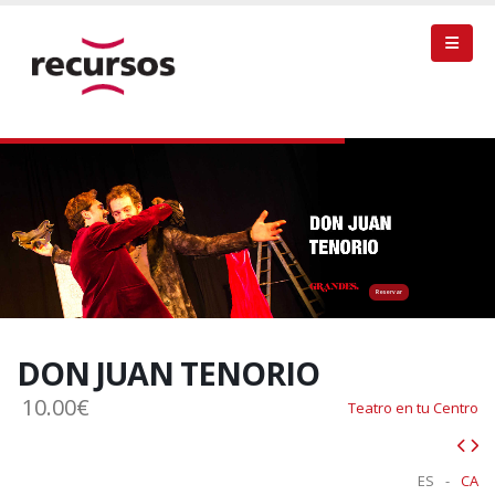
Reservar
DON JUAN TENORIO
10.00€
Teatro en tu Centro
ES
-
CA