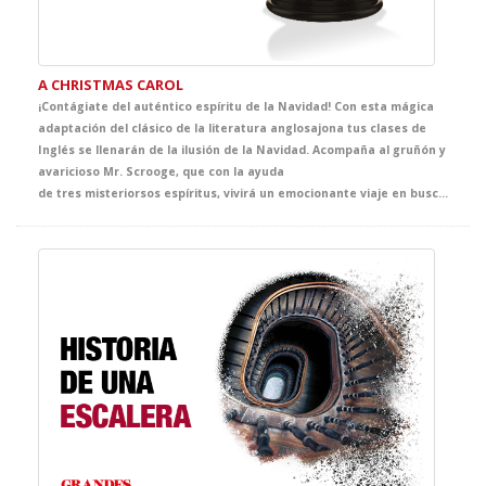
A CHRISTMAS CAROL
¡Contágiate del auténtico espíritu de la Navidad! Con esta mágica
adaptación del clásico de la literatura anglosajona tus clases de
Inglés se llenarán de la ilusión de la Navidad. Acompaña al gruñón y
avaricioso Mr. Scrooge, que con la ayuda
de tres misteriorsos espíritus, vivirá un emocionante viaje en busca del auténtico sentido de la Navidad. El clásico más representado de Dickens se convertirá en la propuesta infalible de tus clases de Inglés y, sin duda, en el mejor regalo que no puede faltar en vuestra agenda de actividades navideñas.