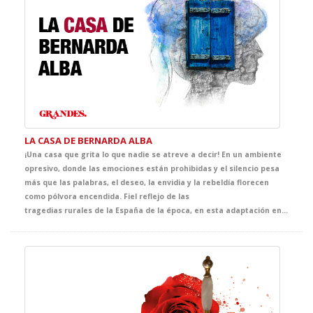
LA CASA DE BERNARDA ALBA
¡Una casa que grita lo que nadie se atreve a decir! En un ambiente
opresivo, donde las emociones están prohibidas y el silencio pesa
más que las palabras, el deseo, la envidia y la rebeldía florecen
como pólvora encendida. Fiel reflejo de las
tragedias rurales de la España de la época, en esta adaptación en vivo brilla la fuerza del clásico de Federico García Lorca, acercando su poderosa crítica social y su poética intensidad a las nuevas generaciones. Sin duda, el broche de oro para tus clases de literatura.