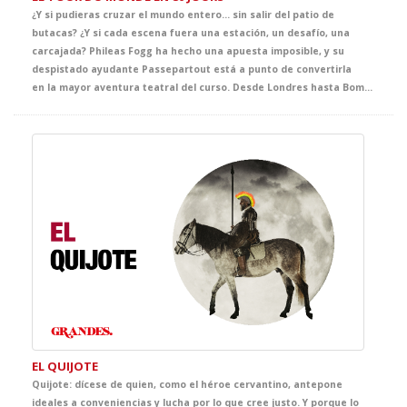
¿Y si pudieras cruzar el mundo entero… sin salir del patio de
butacas? ¿Y si cada escena fuera una estación, un desafío, una
carcajada? Phileas Fogg ha hecho una apuesta imposible, y su
despistado ayudante Passepartout está a punto de convertirla
en la mayor aventura teatral del curso. Desde Londres hasta Bombay, pasando por trenes descarrilados, barcos sin rumbo y persecuciones delirantes, esta adaptación del clásico de Julio Verne es un viaje contrarreloj lleno de humor y sorpresas. Una obra especialmente pensada para el aula, con escenas que atrapan y personajes que no os dejaran indiferentes.. ¡Prepara tu pasaporte… y abróchate el cinturón porque la mejor clase de Francés está a punto de embarcar!
EL QUIJOTE
Quijote: dícese de quien, como el héroe cervantino, antepone
ideales a conveniencias y lucha por lo que cree justo. Y porque lo