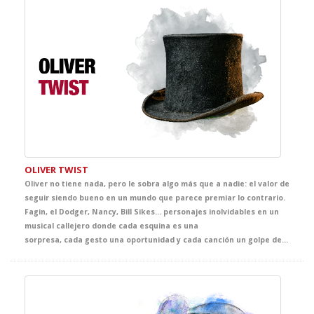
OLIVER TWIST
Oliver no tiene nada, pero le sobra algo más que a nadie: el valor de
seguir siendo bueno en un mundo que parece premiar lo contrario.
Fagin, el Dodger, Nancy, Bill Sikes… personajes inolvidables en un
musical callejero donde cada esquina es una
sorpresa, cada gesto una oportunidad y cada canción un golpe de realidad. Desde el primer momento la intención de Dickens fue clara: denunciar las penosas condiciones de vida de los niños de la calle. Y vaya si lo consiguió: desde1837, generaciones enteras han tenido en este personaje y sus emocionantes aventuras, el detonante que despertaba las conciencias. En este caso sobre la peor injusticia que se pueda concebir, la injusticia contra la infancia. Adéntrate por arte del teatro, al Londres más canalla, con sus grandes miserias y sus maravillosas esperanzas.