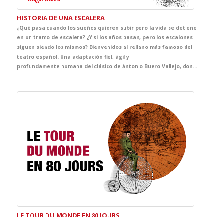
HISTORIA DE UNA ESCALERA
¿Qué pasa cuando los sueños quieren subir pero la vida se detiene
en un tramo de escalera? ¿Y si los años pasan, pero los escalones
siguen siendo los mismos? Bienvenidos al rellano más famoso del
teatro español. Una adaptación fiel, ágil y
profundamente humana del clásico de Antonio Buero Vallejo, donde generaciones enteras se cruzan, se miran… y a veces, se pierden. Una historia de amor, rutina, lucha y desencanto, donde lo cotidiano se convierte en símbolo, y lo sencillo, en extraordinario. Especialmente pensada para tus alumnos, esta versión hará que entiendan y sientan por qué el realismo sigue estando en el peldaño más alto en la historia del teatro español. Porque a veces, basta una escalera para contar toda una vida. Una obra realista y conmovedora que sube un peldaño más en GRANDES, el ciclo que da voz a la gran literatura desde el teatro.
LE TOUR DU MONDE EN 80 JOURS