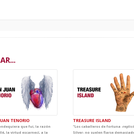
R...
JUAN TENORIO
TREASURE ISLAND
ondequiera que fui, la razón
“Los caballeros de fortuna -replic
lé, la virtud escarnecí, a la
Silver- no suelen fiarse demasiad