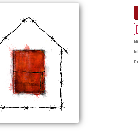
N
I
D