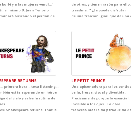
ia burlé y a las mujeres vendí…"
de otros, y tienen razón para ello,
s él, el mismo D. Juan Tenorio
creedme…” ¿Se puede disfrutar
que terminará buscando el perdón de su alma eterna a los pies de Doña Inés. Un personaje que ha traspasado fronteras hasta convertirse en leyenda. Una adaptación exquisita con una puesta en escena nueva, vibrante, contemporánea y muy visual para acercar a tus alumnos a la genialidad del verso de Zorrilla y vivir el Romanticismo y su símbolo. Imprescindible esta joya de nuestra mejor literatura, que se convertirá en la mejor clase de literatura del curso.
ESPEARE RETURNS
LE PETIT PRINCE
… primera hora… toca listening…
Una apisonadora para los sentido
mbién estás esperando un héroe
bella, fresca, visual y divertida.
ga del cielo y salve la rutina de
Precisamente porque lo esencial, 
ses
invisible a los ojos... La obra
de Inglés? Shakespeare returns. That is the question! Y te está esperando justo donde vivió y creó sus mejores obras: ¡en el teatro! Comedia, tragedia y sobre todo mucha, mucha pasión en esta genial adaptación que hila majestuosamente las mejores escenas de sus obras: El Mercader de Venecia, Macbeth, Hamlet y Romeo y Julieta entre otros. Ahora pregúntate si estás preparado para saber cuánto vale una libra carne, cómo el primer amor puede nacer del primer odio o si se puede llorar y reír a un tiempo.