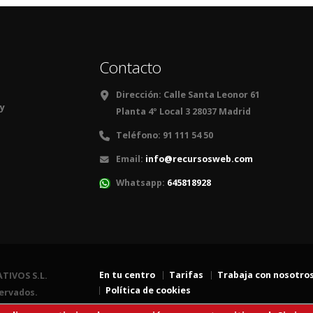
Contacto
Dirección:
Calle Santa Leonor 61
 y
Planta 4º Local 3 28037 Madrid
Teléfono:
91 111 54 50
Email:
info@recursosweb.com
Whatsapp:
645818928
En tu centro
Tarifas
Trabaja con nosotro
TIVOS S.L.
Política de cookies
ervados.