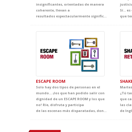
insignificantes, orientadas de manera
justic
coherente, llevan a
Sí... e
resultados espectacularmente significativos. Da el primer paso y planta el debate en el centro de tu clase con este espectáculo oportuno, fresco y directo. Una historia ambientada en nuestros días que, a través de la visión de un grupo de amigos de 11 años que se enfrenta a un reto real, visibiliza con humor y compromiso las gestas cotidianas de los grandes héroes de nuestro planeta. Un canto a la ecología, donde el respeto a nosotros mismos como civilización, empieza por el respeto a nuestro entorno.
ESCAPE ROOM
SHAK
Solo hay dos tipos de personas en el
Martes
mundo… ¡los que han podido salir con
¿Tú ta
dignidad de un ESCAPE ROOM y los que
que cai
no! Ríe, disfruta y participa
las cla
de las escenas más disparatadas, donde el ingenio, la creatividad y el trabajo en equipo serán esenciales para que vosotros y este grupo de amigos algo particular podáis escapar. Y ahora, creo que no necesitas más pistas para tener la clase de Inglés más divertida de la temporada. ¿Te atreves?