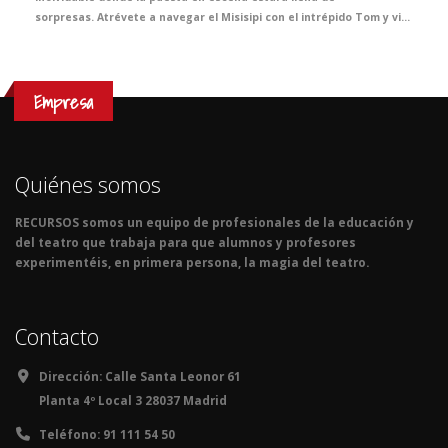
sorpresas. Atrévete a navegar el Misisipi con el intrépido Tom y vivirás junto a tus alumnas y alumnos experiencias irrepetibles en el teatro.
Empresa
Quiénes somos
RECURSOS somos un equipo de profesionales de la educación y
del teatro que trabaja para que alumnos y profesores
experimentéis, en primera persona, la magia del teatro.
Contacto
Dirección:
Calle Santa Leonor 61
Planta 4º Local 3 28037 Madrid
Teléfono:
91 111 54 50