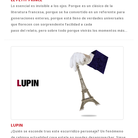
Lo esencial es invisible a los ojos. Porque es un clásico de la
literatura francesa, porque se ha convertido en un referente para
generaciones enteras, porque está lleno de verdades universales
que florecen con sorprendente facilidad a cada
paso del relato, pero sobre todo porque vivirás los momentos más entrañables en un viaje a la esencia. De nuevo para vosotros como respuesta a las numerosas peticiones para su reposición. Un espectáculo aparentemente sencillo, de lenguaje visual, ideal para que los estudiantes más jóvenes del cole se adentren en el estudio del Francés.
LUPIN
¿Quién se esconde tras este escurridizo personaje? Un fenómeno
de rabiosa actualidad cuya estela no puedes desaprovechar. Sigue