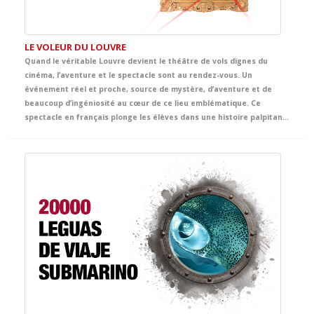
LE VOLEUR DU LOUVRE
Quand le véritable Louvre devient le théâtre de vols dignes du
cinéma, l’aventure et le spectacle sont au rendez-vous. Un
événement réel et proche, source de mystère, d’aventure et de
beaucoup d’ingéniosité au cœur de ce lieu emblématique. Ce
spectacle en français plonge les élèves dans une histoire palpitante d’énigmes, de poursuites, d’humour et de suspects inattendus. Entre œuvres d’art, indices cachés et rebondissements surprenants, la scène se transforme en une grande aventure policière, digne de Tintin lui-même, pleine de rythme et d’émotion.