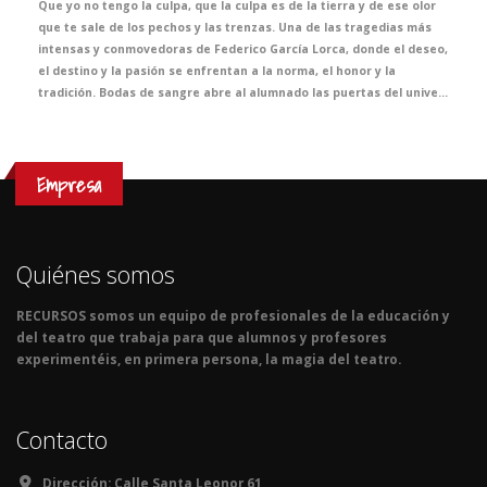
Que yo no tengo la culpa, que la culpa es de la tierra y de ese olor
que te sale de los pechos y las trenzas. Una de las tragedias más
intensas y conmovedoras de Federico García Lorca, donde el deseo,
el destino y la pasión se enfrentan a la norma, el honor y la
tradición. Bodas de sangre abre al alumnado las puertas del universo lorquiano a través de una puesta en escena de gran fuerza simbólica, cuidada al detalle y concebida para acercarles a una de las cimas de nuestro teatro. Una oportunidad única para descubrir la vigencia, la belleza y la potencia dramática de un clásico imprescindible.
Empresa
Quiénes somos
RECURSOS somos un equipo de profesionales de la educación y
del teatro que trabaja para que alumnos y profesores
experimentéis, en primera persona, la magia del teatro.
Contacto
Dirección:
Calle Santa Leonor 61