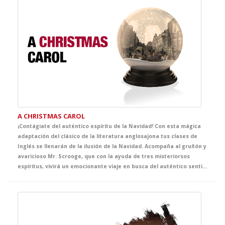
A CHRISTMAS CAROL
¡Contágiate del auténtico espíritu de la Navidad! Con esta mágica
adaptación del clásico de la literatura anglosajona tus clases de
Inglés se llenarán de la ilusión de la Navidad. Acompaña al gruñón y
avaricioso Mr. Scrooge, que con la ayuda de tres misteriorsos
espíritus, vivirá un emocionante viaje en busca del auténtico sentido de la Navidad. El clásico más representado de Dickens se convertirá en la propuesta infalible de tus clases de Inglés y, sin duda, en el mejor regalo que no puede faltar en vuestra agenda de actividades navideñas.