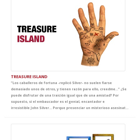
TREASURE ISLAND
“Los caballeros de fortuna -replicó Silver- no suelen fiarse
demasiado unos de otros, y tienen razón para ello, creedme…” ¿Se
puede disfrutar de una traición igual que de una amistad? Por
supuesto, si el embaucador es el genial, encantador e
irresistible John Silver... Porque presenciar un misterioso asesinato en una posada, cruzar el Pacífico en un barco pirata y terminar en una isla desierta plagada de truhanes… tesoro, fantasma y maldición incluida, será la aventura que no olvidaréis jamás, en la mejor clase de Inglés del curso.