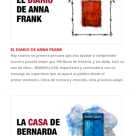
EL DIARIO DE ANNA FRANK
Hay relatos en primera persona que nos ayudan a comprender
nuestro pasado mejor que 100 libros de historia, y sin duda, éste es
uno de ellos... MARAVILLOSA, impactante y cautivadora con un
mensaje de esperanza que atrapará al público desde el
primer momento. Llena de ternura y emoción, esta preciosa adaptación pensada para tus alumnos, es una oportunidad única para meterse en la piel de Anna, deliciosa, llena de vida y curiosidad, en un capítulo de la historia que marcará su destino y el nuestro para siempre.