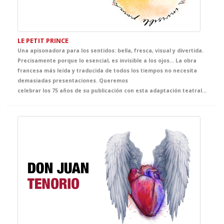
LE PETIT PRINCE
Una apisonadora para los sentidos: bella, fresca, visual y divertida.
Precisamente porque lo esencial, es invisible a los ojos... La obra
francesa más leída y traducida de todos los tiempos no necesita
demasiadas presentaciones. Queremos
celebrar los 75 años de su publicación con esta adaptación teatral pensada especialmente para los estudiantes más jóvenes de Francés. Un espectáculo con un texto aparentemente sencillo lleno de verdades implacables que se quedarán grabadas para siempre. Una puesta en escena muy cuidada que recrea con maestría y de forma muy visual la fuerza de un discurso genial.