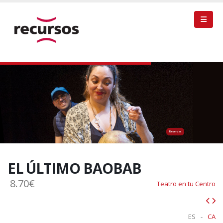
Reservar
EL ÚLTIMO BAOBAB
8.70€
Teatro en tu Centro
ES
-
CA