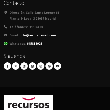
Contacto
Dirección:
Calle Santa Leonor 61
Planta 4º Local 3 28037 Madrid
Teléfono:
91 111 54 50
Email:
info@recursosweb.com
Whatsapp:
645818928
Síguenos