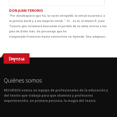
DON JUAN TENORIO
"Por dondequiera que fui, la razón atropellé, la virtud escarnecí, a
la justicia burlé y a las mujeres vendí…" Sí... es él, el mismo D. Juan
Tenorio que terminará buscando el perdón de su alma eterna a los
pies de Doña Inés. Un personaje que ha
traspasado fronteras hasta convertirse en leyenda. Una adaptación exquisita con una puesta en escena nueva, vibrante, contemporánea y muy visual para acercar a tus alumnos a la genialidad del verso de Zorrilla y vivir el Romanticismo y su símbolo. Imprescindible esta joya de nuestra mejor literatura, que se convertirá en la mejor clase de literatura del curso.
Empresa
Quiénes somos
RECURSOS somos un equipo de profesionales de la educación y
del teatro que trabaja para que alumnos y profesores
experimentéis, en primera persona, la magia del teatro.