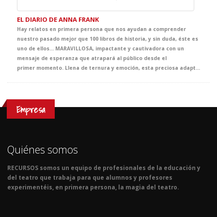
EL DIARIO DE ANNA FRANK
Hay relatos en primera persona que nos ayudan a comprender
nuestro pasado mejor que 100 libros de historia, y sin duda, éste es
uno de ellos... MARAVILLOSA, impactante y cautivadora con un
mensaje de esperanza que atrapará al público desde el
primer momento. Llena de ternura y emoción, esta preciosa adaptación pensada para tus alumnos, es una oportunidad única para meterse en la piel de Anna, deliciosa, llena de vida y curiosidad, en un capítulo de la historia que marcará su destino y el nuestro para siempre.
Empresa
Quiénes somos
RECURSOS somos un equipo de profesionales de la educación y
del teatro que trabaja para que alumnos y profesores
experimentéis, en primera persona, la magia del teatro.