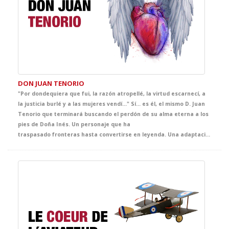
DON JUAN TENORIO
"Por dondequiera que fui, la razón atropellé, la virtud escarnecí, a
la justicia burlé y a las mujeres vendí…" Sí... es él, el mismo D. Juan
Tenorio que terminará buscando el perdón de su alma eterna a los
pies de Doña Inés. Un personaje que ha
traspasado fronteras hasta convertirse en leyenda. Una adaptación exquisita con una puesta en escena nueva, vibrante, contemporánea y muy visual para acercar a tus alumnos a la genialidad del verso de Zorrilla y vivir el Romanticismo y su símbolo. Imprescindible esta joya de nuestra mejor literatura, que se convertirá en la mejor clase de literatura del curso.