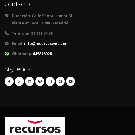
Contacto
Dirección:
Calle Santa Leonor 61
Planta 4º Local 3 28037 Madrid
Teléfono:
91 111 54 50
Email:
info@recursosweb.com
Whatsapp:
645818928
Síguenos