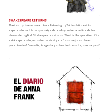
SHAKESPEARE RETURNS
Martes… primera hora… toca listening… ¿Tú también estás
esperando un héroe que caiga del cielo y salve la rutina de las
clases de Inglés? Shakespeare returns. That is the question! Y te
está esperando justo donde vivió y creó sus mejores obras:
¡en el teatro! Comedia, tragedia y sobre todo mucha, mucha pasión en esta genial adaptación que hila majestuosamente las mejores escenas de sus obras: El Mercader de Venecia, Macbeth, Hamlet y Romeo y Julieta entre otros. Ahora pregúntate si estás preparado para saber cuánto vale una libra carne, cómo el primer amor puede nacer del primer odio o si se puede llorar y reír a un tiempo.