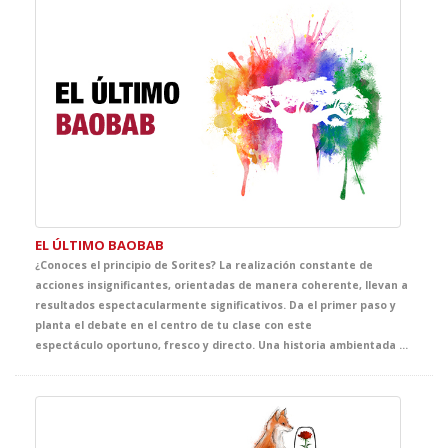
EL ÚLTIMO BAOBAB
¿Conoces el principio de Sorites? La realización constante de
acciones insignificantes, orientadas de manera coherente, llevan a
resultados espectacularmente significativos. Da el primer paso y
planta el debate en el centro de tu clase con este
espectáculo oportuno, fresco y directo. Una historia ambientada en nuestros días que, a través de la visión de un grupo de amigos de 11 años que se enfrenta a un reto real, visibiliza con humor y compromiso las gestas cotidianas de los grandes héroes de nuestro planeta. Un canto a la ecología, donde el respeto a nosotros mismos como civilización, empieza por el respeto a nuestro entorno.