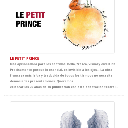
LE PETIT PRINCE
Una apisonadora para los sentidos: bella, fresca, visual y divertida.
Precisamente porque lo esencial, es invisible a los ojos... La obra
francesa más leída y traducida de todos los tiempos no necesita
demasiadas presentaciones. Queremos
celebrar los 75 años de su publicación con esta adaptación teatral pensada especialmente para los estudiantes más jóvenes de Francés. Un espectáculo con un texto aparentemente sencillo lleno de verdades implacables que se quedarán grabadas para siempre. Una puesta en escena muy cuidada que recrea con maestría y de forma muy visual la fuerza de un discurso genial.