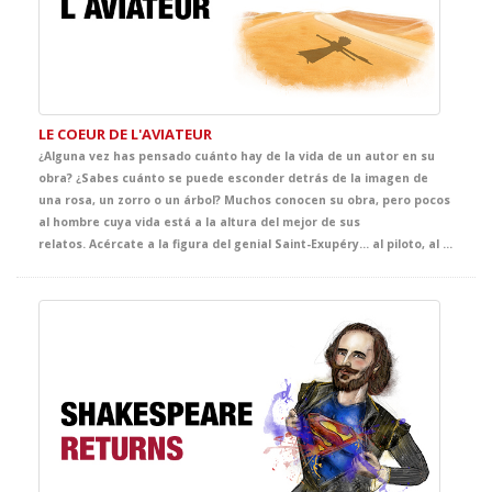
LE COEUR DE L'AVIATEUR
¿Alguna vez has pensado cuánto hay de la vida de un autor en su
obra? ¿Sabes cuánto se puede esconder detrás de la imagen de
una rosa, un zorro o un árbol? Muchos conocen su obra, pero pocos
al hombre cuya vida está a la altura del mejor de sus
relatos. Acércate a la figura del genial Saint-Exupéry… al piloto, al aventurero, al escritor y sobre todo al amante de la vida, a través de los pasajes que inspiraron su obra más conocida. Una cuidadísima adaptación pensada especialmente para atrapar a tus alumnos de Francés desde el primer instante.