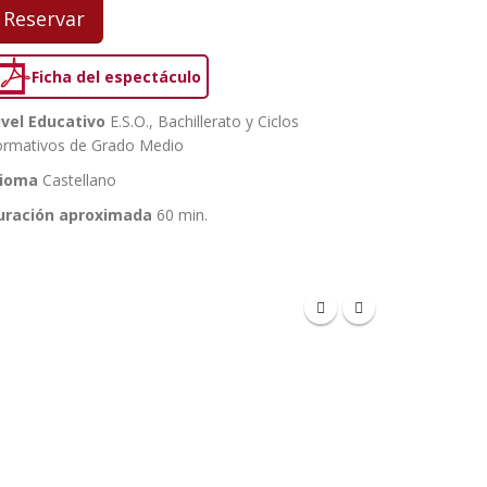
Reservar
Ficha del espectáculo
ivel Educativo
E.S.O., Bachillerato y Ciclos
ormativos de Grado Medio
dioma
Castellano
uración aproximada
60 min.