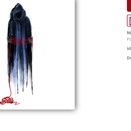
N
F
I
D