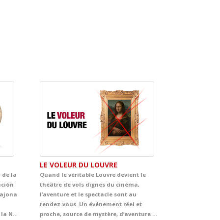
LE VOLEUR DU LOUVRE
 de la
Quand le véritable Louvre devient le
ación
théâtre de vols dignes du cinéma,
sajona
l’aventure et le spectacle sont au
rendez-vous. Un événement réel et
Inglés se llenarán de la ilusión de la Navidad. Acompaña al gruñón y avaricioso Mr. Scrooge, que con la ayuda de tres misteriorsos espíritus, vivirá un emocionante viaje en busca del auténtico sentido de la Navidad. El clásico más representado de Dickens se convertirá en la propuesta infalible de tus clases de Inglés y, sin duda, en el mejor regalo que no puede faltar en vuestra agenda de actividades navideñas.
proche, source de mystère, d’aventure et de beaucoup d’ingéniosité au cœur de ce lieu emblématique. Ce spectacle en français plonge les élèves dans une histoire palpitante d’énigmes, de poursuites, d’humour et de suspects inattendus. Entre œuvres d’art, indices cachés et rebondissements surprenants, la scène se transforme en une grande aventure policière, digne de Tintin lui-même, pleine de rythme et d’émotion.