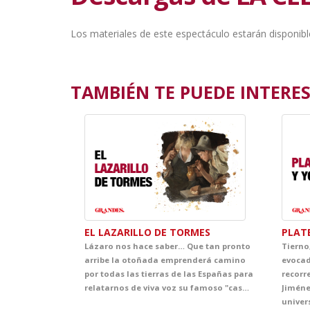
Los materiales de este espectáculo estarán disponibl
TAMBIÉN TE PUEDE INTERESA
EL LAZARILLO DE TORMES
PLAT
Lázaro nos hace saber… Que tan pronto
Tierno
arribe la otoñada emprenderá camino
evocad
por todas las tierras de las Españas para
recorr
relatarnos de viva voz su famoso "caso". Esto tendrá lugar, Dios mediante, en los teatros de vuestras villas y aldeas. Asimismo, Lázaro promete dar a Vuestras Mercedes cumplida cuenta de cuantas fortunas y adversidades le acontecieron, bien es verdad que pocas y breves fueron las primeras y cuantiosas y muy penosas las segundas. Lázaro confía que del conocimiento de tan triste y divertida historia sepan extraer Vuestras Mercedes y, muy principalmente, vuestros discípulos, tanto el buen juicio que les ayude a evitar los malos senderos y los malos compañeros, como la cristiana compasión y la inmerecida generosidad que precisa su muy hambrienta persona. Quedando agradecido de ser considerado dentro del ciclo GRANDES, con tan notables figuras.
Jiméne