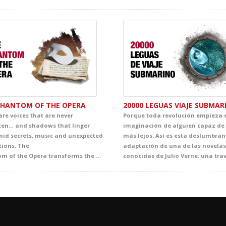
PHANTOM OF THE OPERA
20000 LEGUAS VIAJE SUBMAR
are voices that are never
Porque toda revolución empieza 
ten… and shadows that linger
imaginación de alguien capaz de 
mid secrets, music and unexpected
más lejos. Así es esta deslumbran
tions, The
adaptación de una de las novela
Phantom of the Opera transforms the stage into a fascinating world of intrigue and emotion. Inspired by Gaston Leroux’s celebrated novel and, over time, turned into one of the most famous and admired titles from Broadway to London’s West End and the wider international stage imagination, this production envelops the audience in an unforgettable story of mystery, beauty and passion. A captivating theatrical experience that offers students a powerful immersion in English, filled with intensity, atmosphere and deep emotion.