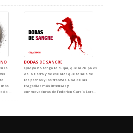
INO
BODAS DE SANGRE
en la
Que yo no tengo la culpa, que la culpa es
ver
de la tierra y de ese olor que te sale de
te
los pechos y las trenzas. Una de las
s más
tragedias más intensas y
conocidas de Julio Verne: una travesía submarina llena de misterio, emoción y belleza escénica, en la que el público acompañará al fascinante capitán Nemo hacia un universo desconocido. Un espectáculo que celebra el poder de la fantasía como origen de los grandes avances científicos.
conmovedoras de Federico García Lorca, donde el deseo, el destino y la pasión se enfrentan a la norma, el honor y la tradición. Bodas de sangre abre al alumnado las puertas del universo lorquiano a través de una puesta en escena de gran fuerza simbólica, cuidada al detalle y concebida para acercarles a una de las cimas de nuestro teatro. Una oportunidad única para descubrir la vigencia, la belleza y la potencia dramática de un clásico imprescindible.