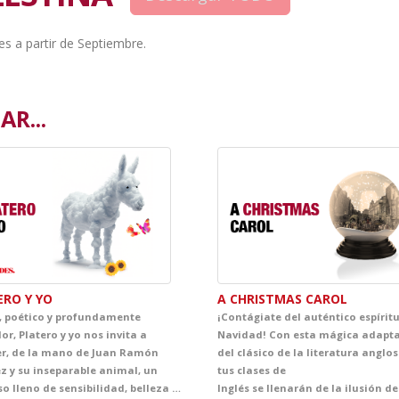
es a partir de Septiembre.
R...
ERO Y YO
A CHRISTMAS CAROL
, poético y profundamente
¡Contágiate del auténtico espíritu
or, Platero y yo nos invita a
Navidad! Con esta mágica adapt
er, de la mano de Juan Ramón
del clásico de la literatura anglo
z y su inseparable animal, un
tus clases de
universo lleno de sensibilidad, belleza y emoción. A través de escenas breves cargadas de lirismo, el espectáculo acerca al alumnado a una mirada delicada sobre la infancia, la naturaleza, la amistad y la vida cotidiana, convirtiendo el escenario en un espacio de asombro, ternura y descubrimiento.