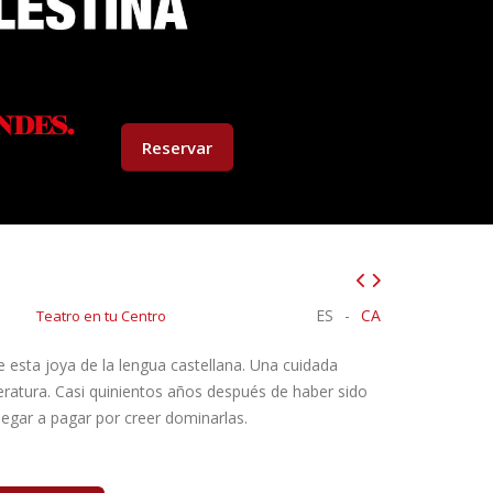
Reservar
ES
-
CA
Teatro en tu Centro
 esta joya de la lengua castellana. Una cuidada
teratura. Casi quinientos años después de haber sido
legar a pagar por creer dominarlas.