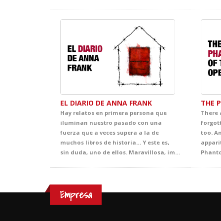
EL DIARIO DE ANNA FRANK
THE 
Hay relatos en primera persona que
There 
iluminan nuestro pasado con una
forgot
fuerza que a veces supera a la de
too. A
muchos libros de historia… Y este es,
appari
sin duda, uno de ellos. Maravillosa, impactante y cautivadora, esta adaptación transmite un poderoso mensaje de esperanza que atrapa al público desde el primer instante. Llena de ternura, emoción y sensibilidad, ofrece al alumnado una oportunidad única para adentrarse en la mirada de Anna, una joven vital, inteligente y curiosa, y acercarse, desde la experiencia teatral, a uno de los episodios más sobrecogedores de la historia contemporánea.
Empresa