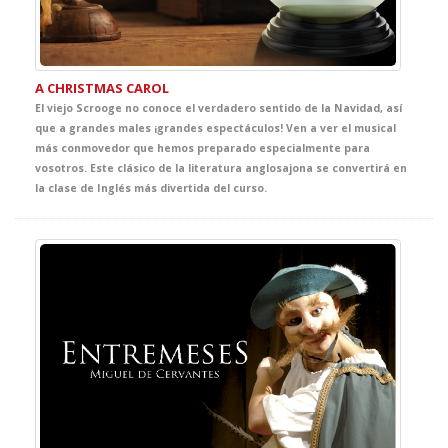
A CHRISTMAS CAROL
El viejo Scrooge no conoce el verdadero sentido de la Navidad, así
que a grandes males ¡grandes espectáculos! Ven a ver el musical
más conmovedor que hemos preparado especialmente para
vosotros. Este clásico de la literatura anglosajona se convertirá en
la clase de Inglés más divertida del curso.