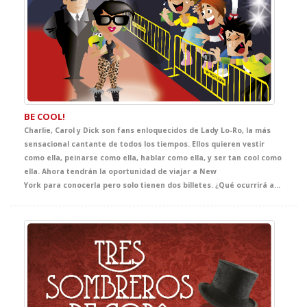
BE COOL!
Charlie, Carol y Dick son fans enloquecidos de Lady Lo-Ro, la más
sensacional cantante de todos los tiempos. Ellos quieren vestir
como ella, peinarse como ella, hablar como ella, y ser tan cool como
ella. Ahora tendrán la oportunidad de viajar a New
York para conocerla pero solo tienen dos billetes. ¿Qué ocurrirá ahora? Una comedia disparatada para que tus estudiantes practiquen su inglés al ritmo de la música.