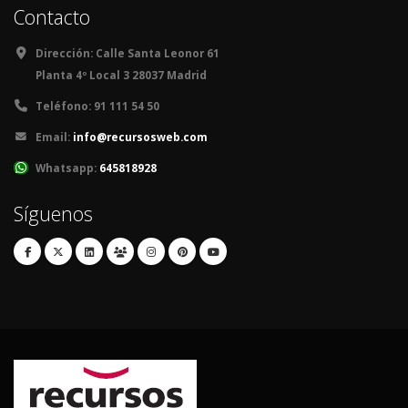
Contacto
Dirección:
Calle Santa Leonor 61
Planta 4º Local 3 28037 Madrid
Teléfono:
91 111 54 50
Email:
info@recursosweb.com
Whatsapp:
645818928
Síguenos