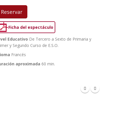
Reservar
Ficha del espectáculo
ivel Educativo
De Tercero a Sexto de Primaria y
imer y Segundo Curso de E.S.O.
dioma
Francés
uración aproximada
60 min.