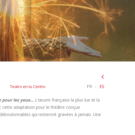
FR
-
ES
Teatro en tu Centro
e pour les yeux...
L’œuvre française la plus lue et la
c cette adaptation pour le théâtre conçue
ndéboulonnables qui resteront gravées à jamais. Une