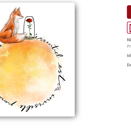
N
Pr
I
D