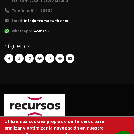
Planta 4º Local 3 28037 Madrid
Teléfono:
91 111 54 50
Email:
info@recursosweb.com
Whatsapp:
645818928
Síguenos
Utilizamos cookies propias o de terceros para
analizar y optimizar la navegación en nuestro
© 2026 RECURSOS EDUCATIVOS S.L.