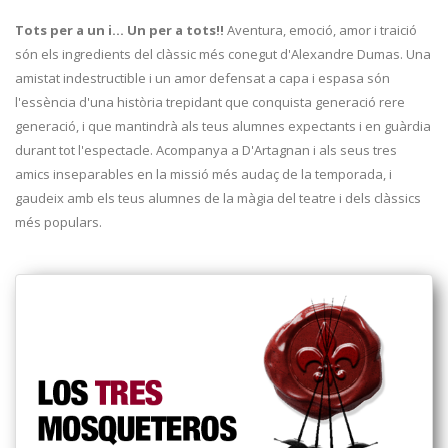
Tots per a un i... Un per a tots!!
Aventura, emoció, amor i traició
són els ingredients del clàssic més conegut d'Alexandre Dumas. Una
amistat indestructible i un amor defensat a capa i espasa són
l'essència d'una història trepidant que conquista generació rere
generació, i que mantindrà als teus alumnes expectants i en guàrdia
durant tot l'espectacle. Acompanya a D'Artagnan i als seus tres
amics inseparables en la missió més audaç de la temporada, i
gaudeix amb els teus alumnes de la màgia del teatre i dels clàssics
més populars.