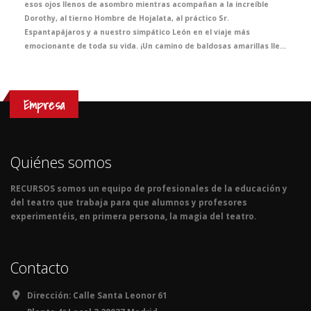
esos ojos llenos de asombro mientras acompañan a la increíble
Dorothy, al tierno Hombre de Hojalata, al práctico Sr.
Espantapájaros y a nuestro simpático León en el viaje más
emocionante de toda su vida. ¡Un camino de baldosas amarillas lleno de divertidas anécdotas y plagado de aventuras que te conducirán al espectáculo más emocionante de la temporada! Golpea tus talones tres veces con tus zapatos de color rubí para disfrutar de toda la magia del teatro.
Empresa
Quiénes somos
RECURSOS somos un equipo de profesionales de la educación y
del teatro que trabaja para que alumnos y profesores
experimentéis, en primera persona, la magia del teatro.
Contacto
Dirección:
Calle Santa Leonor 61