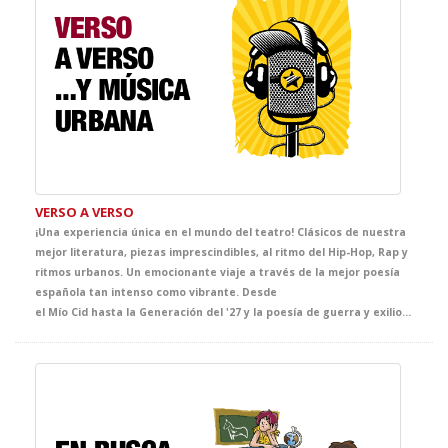
VERSO A VERSO
¡Una experiencia única en el mundo del teatro! Clásicos de nuestra
mejor literatura, piezas imprescindibles, al ritmo del Hip-Hop, Rap y
ritmos urbanos. Un emocionante viaje a través de la mejor poesía
española tan intenso como vibrante. Desde
el Mío Cid hasta la Generación del '27 y la poesía de guerra y exilio, pasando por los grandes nombres de la literatura española como Góngora, Quevedo, Lope, Bécquer, Rosalía de Castro, Machado, Emilia Pardo Bazán, Miguel Hernández, Lorca, Alberti y muchos más, se visten con su atuendo más urbano. Música, teatro y literatura se fusionan en este espectáculo interactivo e innovador que os dejará con la boca abierta.