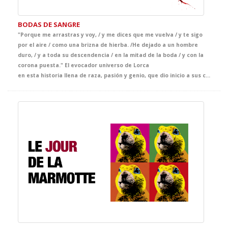
BODAS DE SANGRE
"Porque me arrastras y voy, / y me dices que me vuelva / y te sigo
por el aire / como una brizna de hierba. /He dejado a un hombre
duro, / y a toda su descendencia / en la mitad de la boda / y con la
corona puesta." El evocador universo de Lorca
en esta historia llena de raza, pasión y genio, que dio inicio a sus conocidos dramas rurales. Ven y haz que tus alumnos sientan dónde empieza la leyenda lorquiana. Una puesta en escena donde el simbolismo está cuidado al detalle y que supondrá una oportunidad única para apreciar nuestro mejor teatro.