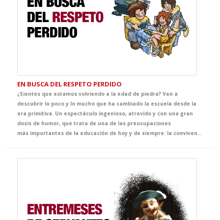
EN BUSCA DEL RESPETO PERDIDO
¿Sientes que estamos volviendo a la edad de piedra? Ven a
descubrir lo poco y lo mucho que ha cambiado la escuela desde la
era primitiva. Un espectáculo ingenioso, atrevido y con una gran
dosis de humor, que trata de una de las preocupaciones
más importantes de la educación de hoy y de siempre: la convivencia en el aula. Una comedia llena de situaciones muy reconocibles que pone el dedo en la llaga sobre un problema fundamental de la escuela. Ambientado en la era de las cavernas, se convertirá en el espectáculo de referencia de la temporada.