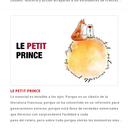
Leblanc. Misterio y acción atraparán a los estudiantes de Francés desde el primer momento hasta el final.
LE PETIT PRINCE
Lo esencial es invisible a los ojos. Porque es un clásico de la
literatura francesa, porque se ha convertido en un referente para
generaciones enteras, porque está lleno de verdades universales
que florecen con sorprendente facilidad a cada
paso del relato, pero sobre todo porque vivirás los momentos más entrañables en un viaje a la esencia. De nuevo para vosotros como respuesta a las numerosas peticiones para su reposición. Un espectáculo aparentemente sencillo, de lenguaje visual, ideal para que los estudiantes más jóvenes del cole se adentren en el estudio del Francés.