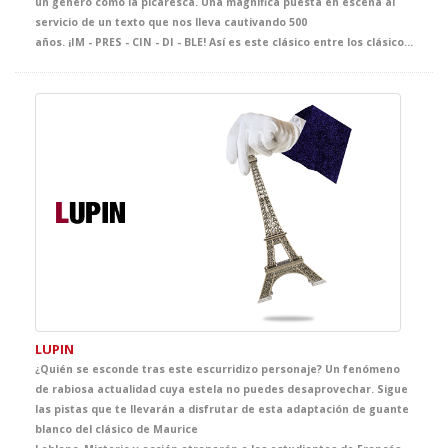
un género como la picaresca. Una magnífica puesta en escena al
servicio de un texto que nos lleva cautivando 500
años. ¡IM - PRES - CIN - DI - BLE! Así es este clásico entre los clásicos. Un texto que lleno de frescura ha inspirado y divertido a generaciones.
LUPIN
¿Quién se esconde tras este escurridizo personaje? Un fenómeno
de rabiosa actualidad cuya estela no puedes desaprovechar. Sigue
las pistas que te llevarán a disfrutar de esta adaptación de guante
blanco del clásico de Maurice