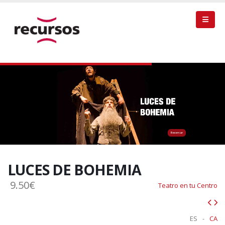
Reservar
LUCES DE BOHEMIA
9.50€
Teatro en tu Centro
ES
-
CA