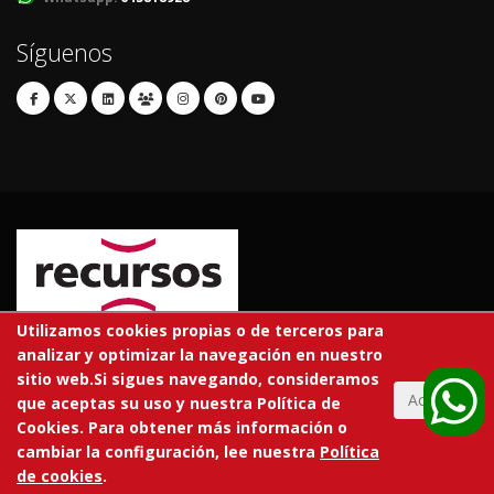
Síguenos
Utilizamos cookies propias o de terceros para
analizar y optimizar la navegación en nuestro
© 2026 RECURSOS EDUCATIVOS S.L.
sitio web.Si sigues navegando, consideramos
Todos los derechos reservados.
Aceptar
que aceptas su uso y nuestra Política de
Cookies. Para obtener más información o
En tu centro
Tarifas
Trabaja con nosotros
Aviso legal
cambiar la configuración, lee nuestra
Política
Política de privacidad
Política de cookies
de cookies
.