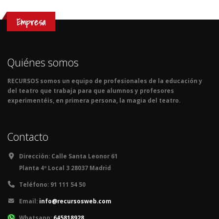
Empresa
Quiénes somos
RECURSOS somos un equipo de profesionales de la educación y
del teatro que trabaja para que alumnos y profesores
experimentéis, en primera persona, la magia del teatro.
Contacto
Dirección:
Calle Santa Leonor 61
Planta 4º Local 3 28037 Madrid
Teléfono:
91 111 54 50
Email:
info@recursosweb.com
Whatsapp:
645818928