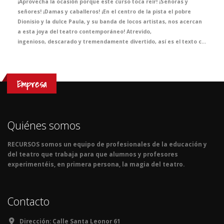
¡Aprovecha la ocasión porque este curso toca reír! ¡Señoras y
señores! ¡Damas y caballeros! ¡En el centro de la pista el pobre
Dionisio y la dulce Paula, y su banda de locos artistas, nos acercan
a esta joya del teatro contemporáneo! Atrevido,
ingenioso, descarado y tremendamente divertido, así es el texto con el que Mihura denuncia lo absurdo de muchas de las convenciones sociales. Una opción ideal para despertar en tus alumnos el interés por el teatro a través de un espectáculo que no olvidarán.
Empresa
Quiénes somos
RECURSOS somos un equipo de profesionales de la educación y
del teatro que trabaja para que alumnos y profesores
experimentéis, en primera persona, la magia del teatro.
Contacto
Dirección:
Calle Santa Leonor 61