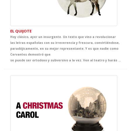
EL QUIJOTE
Hoy clásico, ayer un insurgente. Un texto que vino a revolucionar
las letras españolas con su irreverencia y frescura, convirtiéndose,
paradójicamente, en su mejor representante. Y es que nadie como
Cervantes demostró que
se puede ser ortodoxo y subversivo a la vez. Ven al teatro y harás que tus alumnos conozcan por fin y para siempre sus famosas andanzas en una adaptación preparada especialmente para vosotros. Sentencias inmortales en una puesta en escena rompedora. Toda una lección de idealismo, honor, valor y, por supuesto, de literatura.