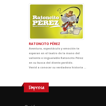
RATONCITO PÉREZ
Aventura, espectáculo y emoción te
esperan en el teatro de la mano del
valiente e inigualable Ratoncito Pérez
en su busca del diente perdido.
Venid a conocer su verdadera historia y seréis testigos del origen de la leyenda. Una historia realmente memorable, divertida y sorprendente que conectará rápidamente con los peques del cole.
Empresa