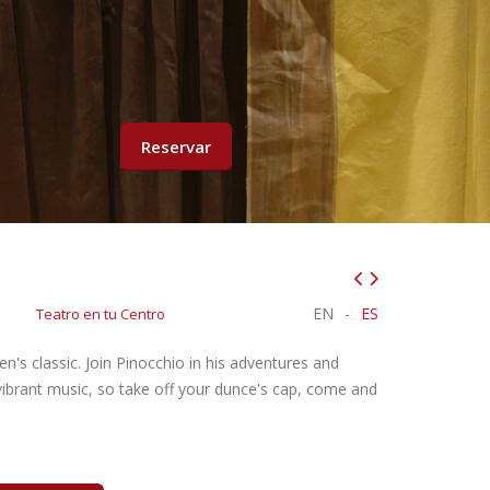
Reservar
EN
-
ES
Teatro en tu Centro
en's classic. Join Pinocchio in his adventures and
ibrant music, so take off your dunce's cap, come and