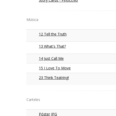
Story Cards - Pinocchio
Música
12 Tell the Truth
13 What's That?
14 Just Call Me
15 I Love To Move
23 Think Teatring!
Carteles
Póster JPG