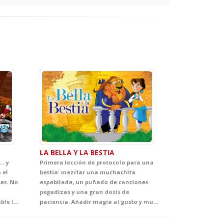
LA BELLA Y LA BESTIA
… y
Primera lección de protocolo para una
 el
bestia: mezclar una muchachita
ses. No
espabilada, un puñado de canciones
pegadizas y una gran dosis de
bailones plantándole cara al temible lobo feroz en una persecución disparatada que os hará vibrar. Un clásico de la literatura infantil con efectos sorprendentes, canciones pegadizas y totalmente adaptado a su nivel de inglés, con el que viviréis una experiencia única. Ven al teatro y la diversión está garantizada. Auuuuuuuuuuuuuu!!!!
paciencia. Añadir magia al gusto y mucho, mucho humor... ¡Hecho! Con la colaboración especial de todo el menaje del castillo entonando la genial banda sonora del cuento, los más pequeños caerán rendidos ante los entrañables personajes de este clásico. Ven y disfruta con tus alumnos de la tarea más divertida del curso.