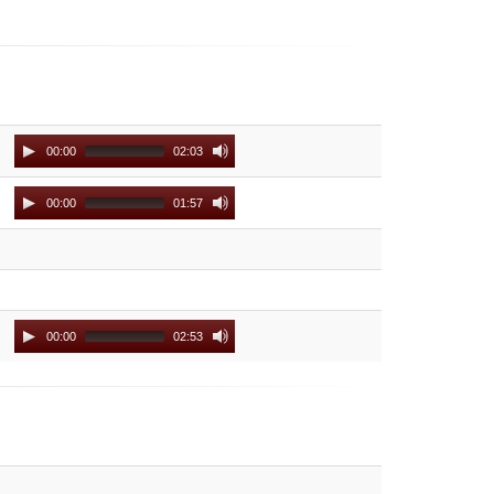
Audio
00:00
02:03
Player
Audio
00:00
01:57
Player
Audio
00:00
02:53
Player