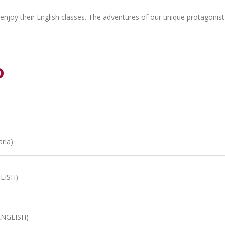
o enjoy their English classes. The adventures of our unique protagonist
o
aria)
LISH)
ENGLISH)