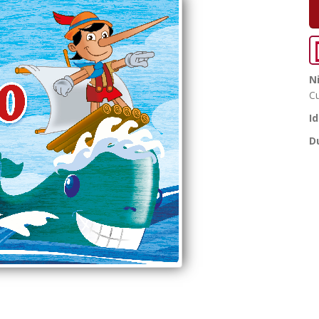
N
Cu
I
D