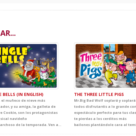
R...
E BELLS (IN ENGLISH)
THE THREE LITTLE PIGS
 el muñeco de nieve más
Mr.Big Bad Wolf soplará y soplará
ador, y su amiga, la galleta de
todos disfrutaréis a lo grande con
re Cookie, son los protagonistas
espectáculo perfecto para tus cla
sical navideño
te pierdas a los cerditos más
más marchoso de la temporada. Ven a descubrir el verdadero sentido de estas fiestas cantando junto a Santa los villancicos de hoy y de siempre.