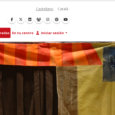
Castellano
Català
tradas
En tu centro
Iniciar sesión