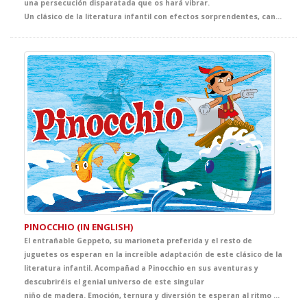
una persecución disparatada que os hará vibrar.
Un clásico de la literatura infantil con efectos sorprendentes, canciones pegadizas y totalmente adaptado a su nivel de inglés, con el que viviréis una experiencia única. Ven al teatro y la diversión está garantizada. Auuuuuuuuuuuuuu!!!!
PINOCCHIO (IN ENGLISH)
El entrañable Geppeto, su marioneta preferida y el resto de
juguetes os esperan en la increíble adaptación de este clásico de la
literatura infantil. Acompañad a Pinocchio en sus aventuras y
descubriréis el genial universo de este singular
niño de madera. Emoción, ternura y diversión te esperan al ritmo de la música más vibrante, así que no te quedes con las orejas de burro puestas y ven a aprender inglés con las divertidas canciones que hemos preparado especialmente para vosotros.