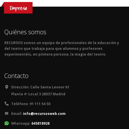
Empresa
Quiénes somos
RECURSOS somos un equipo de profesionales de la educación y
del teatro que trabaja para que alumnos y profesores
experimentéis, en primera persona, la magia del teatro.
Contacto
Dirección:
Calle Santa Leonor 61
Planta 4º Local 3 28037 Madrid
Teléfono:
91 111 54 50
Email:
info@recursosweb.com
Whatsapp:
645818928