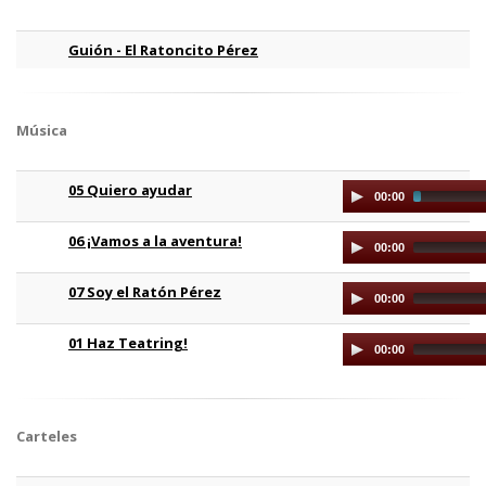
Guión - El Ratoncito Pérez
Música
05 Quiero ayudar
Audio
00:00
Player
06 ¡Vamos a la aventura!
Audio
00:00
Player
07 Soy el Ratón Pérez
Audio
00:00
Player
01 Haz Teatring!
Audio
00:00
Player
Carteles