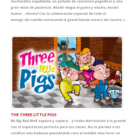
muchachita espabilada, un puñado de canciones pegadizas y una
gran dosis de paciencia. Añadir magia al gusto y mucho, mucho
humor... ¡Hecho! Con la colaboración especial de todo el
menaje del castillo entonando la genial banda sonora del cuento, los más pequeños caerán rendidos ante los entrañables personajes de este clásico. Ven y disfruta con tus alumnos de la tarea más divertida del curso.
THE THREE LITTLE PIGS
Mr.Big Bad Wolf soplará y soplará… y todos disfrutaréis a lo grande
con el espectáculo perfecto para tus clases. No te pierdas a los
cerditos más bailones plantándole cara al temible lobo feroz en