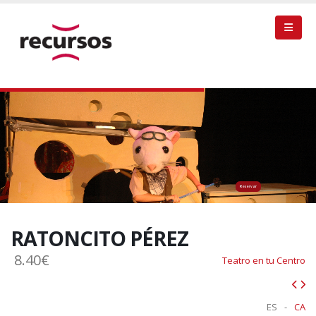
Reservar
RATONCITO PÉREZ
8.40€
Teatro en tu Centro
ES
-
CA