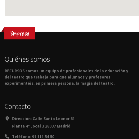
Empresa
Quiénes somos
RECURSOS somos un equipo de profesionales de la educación y
del teatro que trabaja para que alumnos y profesores
experimentéis, en primera persona, la magia del teatro.
Contacto
Dirección:
Calle Santa Leonor 61
Planta 4º Local 3 28037 Madrid
Teléfono:
91 111 54 50