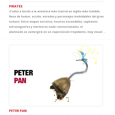
PIRATES
¡Todos a bordo a la aventura más teatral en inglés más temible,
llena de humor, acción, enredos y personajes inolvidables del gran
océano. Entre mapas secretos, tesoros escondidos, capitanes
extravagantes y marineros nada convencionales, el
alumnado se sumergirá en un espectáculo trepidante, muy visual y cargado de situaciones divertidas. Una propuesta escénica pensada para mantener la atención de principio a fin y convertir el inglés en una auténtica aventura.
PETER PAN