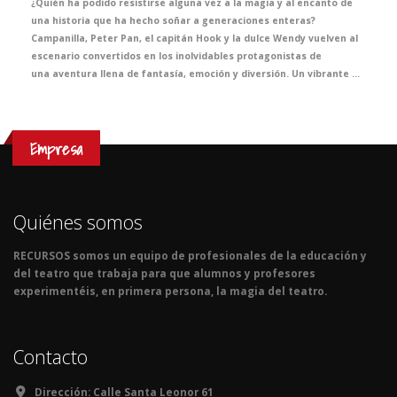
¿Quién ha podido resistirse alguna vez a la magia y al encanto de
una historia que ha hecho soñar a generaciones enteras?
Campanilla, Peter Pan, el capitán Hook y la dulce Wendy vuelven al
escenario convertidos en los inolvidables protagonistas de
una aventura llena de fantasía, emoción y diversión. Un vibrante musical en inglés que hará disfrutar a los más pequeños del cole mientras viven, casi sin darse cuenta, una de las clases de inglés más mágicas del curso.
Empresa
Quiénes somos
RECURSOS somos un equipo de profesionales de la educación y
del teatro que trabaja para que alumnos y profesores
experimentéis, en primera persona, la magia del teatro.
Contacto
Dirección:
Calle Santa Leonor 61