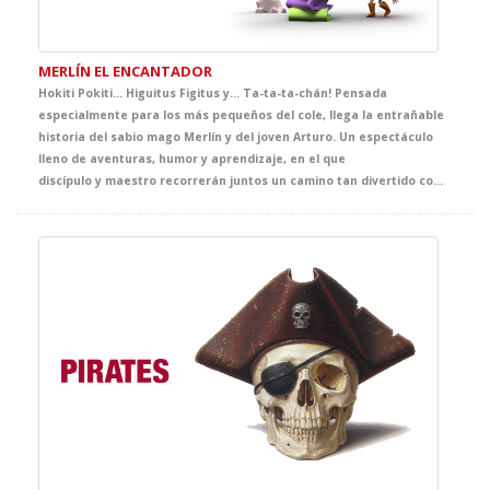
MERLÍN EL ENCANTADOR
Hokiti Pokiti... Higuitus Figitus y… Ta-ta-ta-chán! Pensada
especialmente para los más pequeños del cole, llega la entrañable
historia del sabio mago Merlín y del joven Arturo. Un espectáculo
lleno de aventuras, humor y aprendizaje, en el que
discípulo y maestro recorrerán juntos un camino tan divertido como inolvidable. Con canciones pegadizas, hechizos sorprendentes, enseñanzas valiosas y personajes fantásticos, esta propuesta hará disfrutar a los niños de una experiencia mágica en el teatro.