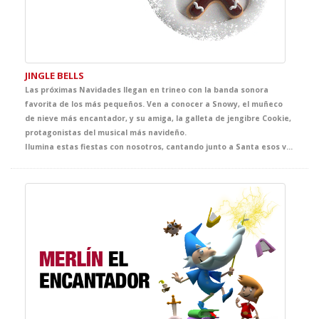
JINGLE BELLS
Las próximas Navidades llegan en trineo con la banda sonora
favorita de los más pequeños. Ven a conocer a Snowy, el muñeco
de nieve más encantador, y su amiga, la galleta de jengibre Cookie,
protagonistas del musical más navideño.
Ilumina estas fiestas con nosotros, cantando junto a Santa esos villancicos que todos conocemos. Totalmente adaptada para su nivel, Jiingle Bells es el regalo ideal para que tus alumnos den la bienvenida a la Navidad.