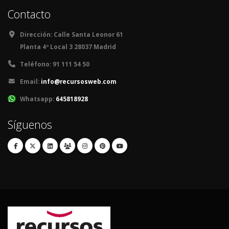
Contacto
Dirección:
Calle Santa Leonor 61
Planta 4º Local 3 28037 Madrid
Teléfono:
91 111 54 50
Email:
info@recursosweb.com
Whatsapp:
645818928
Síguenos