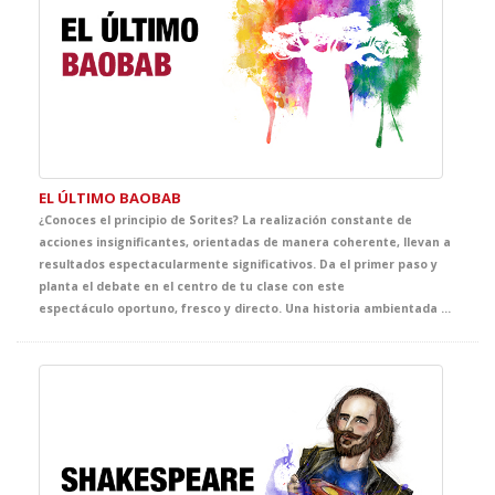
EL ÚLTIMO BAOBAB
¿Conoces el principio de Sorites? La realización constante de
acciones insignificantes, orientadas de manera coherente, llevan a
resultados espectacularmente significativos. Da el primer paso y
planta el debate en el centro de tu clase con este
espectáculo oportuno, fresco y directo. Una historia ambientada en nuestros días que, a través de la visión de un grupo de amigos de 11 años que se enfrenta a un reto real, visibiliza con humor y compromiso las gestas cotidianas de los grandes héroes de nuestro planeta. Un canto a la ecología, donde el respeto a nosotros mismos como civilización, empieza por el respeto a nuestro entorno.