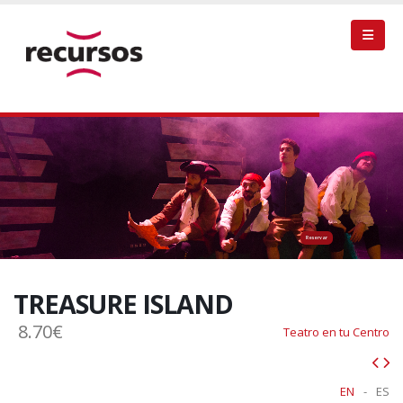
Reservar
TREASURE ISLAND
8.70€
Teatro en tu Centro
EN
-
ES