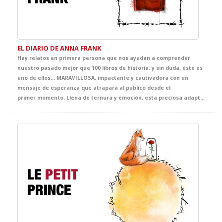
EL DIARIO DE ANNA FRANK
Hay relatos en primera persona que nos ayudan a comprender
nuestro pasado mejor que 100 libros de historia, y sin duda, éste es
uno de ellos... MARAVILLOSA, impactante y cautivadora con un
mensaje de esperanza que atrapará al público desde el
primer momento. Llena de ternura y emoción, esta preciosa adaptación pensada para tus alumnos, es una oportunidad única para meterse en la piel de Anna, deliciosa, llena de vida y curiosidad, en un capítulo de la historia que marcará su destino y el nuestro para siempre.