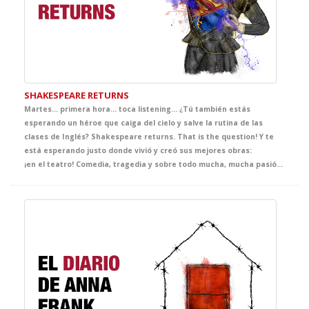
SHAKESPEARE RETURNS
Martes… primera hora… toca listening… ¿Tú también estás
esperando un héroe que caiga del cielo y salve la rutina de las
clases de Inglés? Shakespeare returns. That is the question! Y te
está esperando justo donde vivió y creó sus mejores obras:
¡en el teatro! Comedia, tragedia y sobre todo mucha, mucha pasión en esta genial adaptación que hila majestuosamente las mejores escenas de sus obras: El Mercader de Venecia, Macbeth, Hamlet y Romeo y Julieta entre otros. Ahora pregúntate si estás preparado para saber cuánto vale una libra carne, cómo el primer amor puede nacer del primer odio o si se puede llorar y reír a un tiempo.