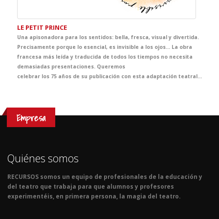
LE PETIT PRINCE
Una apisonadora para los sentidos: bella, fresca, visual y divertida.
Precisamente porque lo esencial, es invisible a los ojos... La obra
francesa más leída y traducida de todos los tiempos no necesita
demasiadas presentaciones. Queremos
celebrar los 75 años de su publicación con esta adaptación teatral pensada especialmente para los estudiantes más jóvenes de Francés. Un espectáculo con un texto aparentemente sencillo lleno de verdades implacables que se quedarán grabadas para siempre. Una puesta en escena muy cuidada que recrea con maestría y de forma muy visual la fuerza de un discurso genial.
Empresa
Quiénes somos
RECURSOS somos un equipo de profesionales de la educación y
del teatro que trabaja para que alumnos y profesores
experimentéis, en primera persona, la magia del teatro.