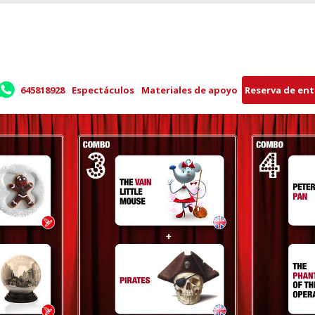
645818928
Espectáculos
Materiales de apoyo
Reserva de en