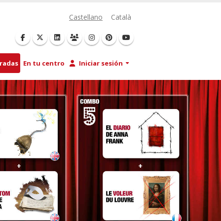
Castellano
Català
tradas
En tu centro
Iniciar sesión