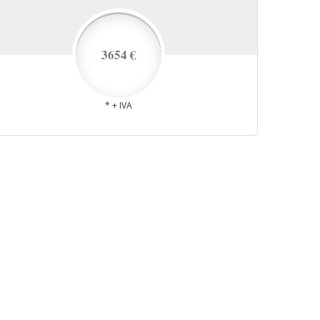
3654 €
* + IVA